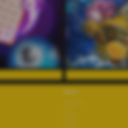
Sinar77
Tentang Kami
Footer
Contact
Deposit