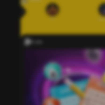
Hot
IDNA
Lotto