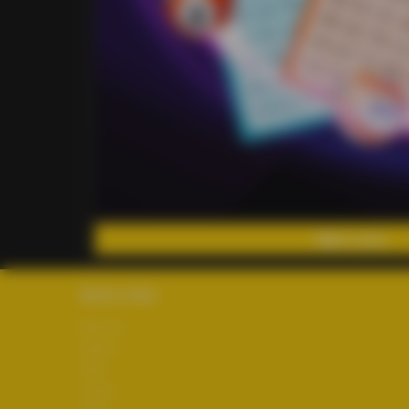
Main Lotto
Quick Links
Beranda
Sports+
Slots
Casino