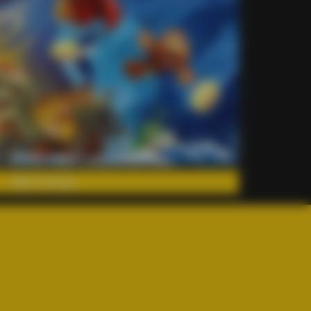
Main Fishing