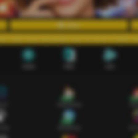
Daftar
ang rutin bermain. Pengisian saldo dan pencairan dana dilakukan le
Casino
Poker
Lotto
SLOT
PragmaticPlay
Haba
Panda
Microgaming
5G G