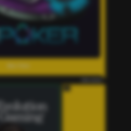
Main Poker
Lihat semua
53