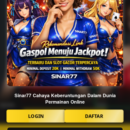
Sinar77 Cahaya Keberuntungan Dalam Dunia
Permainan Online
PragmaticPlay
Evolution
Main Casino
LOGIN
DAFTAR